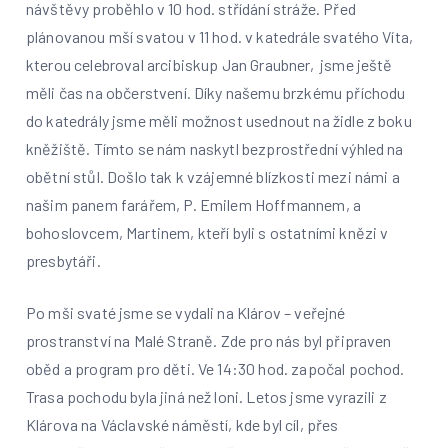
návštěvy proběhlo v 10 hod. střídání stráže. Před
plánovanou mší svatou v 11 hod. v katedrále svatého Víta,
kterou celebroval arcibiskup Jan Graubner, jsme ještě
měli čas na občerstvení. Díky našemu brzkému příchodu
do katedrály jsme měli možnost usednout na židle z boku
kněžiště. Tímto se nám naskytl bezprostřední výhled na
obětní stůl. Došlo tak k vzájemné blízkosti mezi námi a
našim panem farářem, P. Emilem Hoffmannem, a
bohoslovcem, Martinem, kteří byli s ostatními knězi v
presbytáři.
Po mši svaté jsme se vydali na Klárov – veřejné
prostranství na Malé Straně. Zde pro nás byl připraven
oběd a program pro děti. Ve 14:30 hod. započal pochod.
Trasa pochodu byla jiná než loni. Letos jsme vyrazili z
Klárova na Václavské náměstí, kde byl cíl, přes