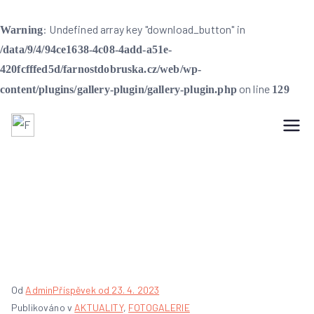
: Undefined array key "download_button" in
Warning
/data/9/4/94ce1638-4c08-4add-a51e-
420fcfffed5d/farnostdobruska.cz/web/wp-
on line
content/plugins/gallery-plugin/gallery-plugin.php
129
Farnost Dobruška
Farnost Dobruška
Pochod pro život –
15. 4. 2023
Od
Admin
Příspěvek od
23. 4. 2023
Publikováno v
AKTUALITY
,
FOTOGALERIE