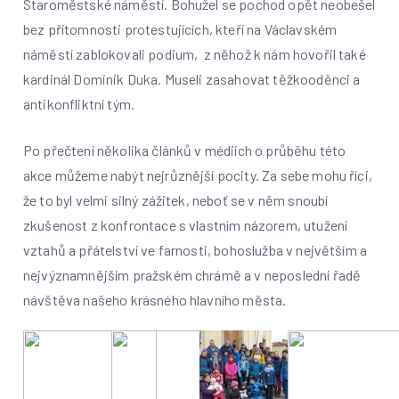
Staroměstské náměstí. Bohužel se pochod opět neobešel
bez přítomnosti protestujících, kteří na Václavském
náměstí zablokovali podium, z něhož k nám hovořil také
kardinál Dominik Duka. Museli zasahovat těžkooděnci a
antikonfliktní tým.
Po přečtení několika článků v médiích o průběhu této
akce můžeme nabýt nejrůznější pocity. Za sebe mohu říci,
že to byl velmi silný zážitek, neboť se v něm snoubí
zkušenost z konfrontace s vlastním názorem, utužení
vztahů a přátelství ve farnosti, bohoslužba v největším a
nejvýznamnějším pražském chrámě a v neposlední řadě
návštěva našeho krásného hlavního města.