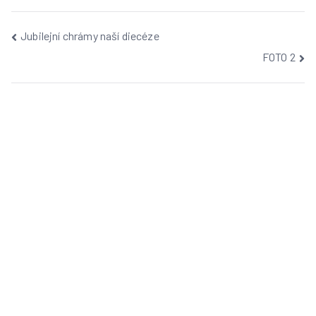
Navigace
Jubilejní chrámy naší diecéze
FOTO 2
pro
příspěvek