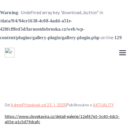
: Undefined array key "download_button" in
Warning
/data/9/4/94ce1638-4c08-4add-a51e-
420fcfffed5d/farnostdobruska.cz/web/wp-
on line
content/plugins/gallery-plugin/gallery-plugin.php
129
Přeskočit
na
Farnost Dobruška
Farnost Dobruška
obsah
FOTO 1
Od
Admin
Příspěvek od
23. 1. 2025
Publikováno v
AKTUALITY
https://www.clovekavira.cz/
detail-galerie/12ef67e5-5c40-
4dc5-
a05e-a1c5d79dcafc