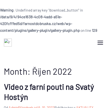
Warning
: Undefined array key "download_button" in
/data/9/4/94ce1638-4c08-4add-a51e-
420fcfffed5d/farnostdobruska.cz/web/wp-
content/plugins/gallery-plugin/gallery-plugin.php
on line
129
Přeskočit
na
Farnost Dobruška
Farnost Dobruška
obsah
Month:
Říjen 2022
Video z farní pouti na Svatý
Hostýn
Od
Admin
Příspěvek od
6. 10. 2022
Publikováno v
AKTUALITY