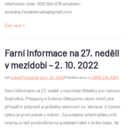
telefonním čísle: 605 004 079 emailem:
poradna.faradobruska@gmail.com
Číst více
Farní informace na 27. neděli
v mezidobí – 2. 10. 2022
Od
Admin
Příspěvek od
4. 10. 2022
Publikováno v
FARNÍ OHLÁŠKY
Farní informace na 27. neděli v mezidobí Ohlášky pro farnost
Dobruška, Přepychy a Solnice Děkujeme všem, kteří jste
přispěli k přípravě a průběhu slavnosti sv. Václava. V tomto
týdnu je první pátek v měsíci. Zpovídáme před každou mší
svatou a rádi posloužíme na požádání také v jiném čase. Ve