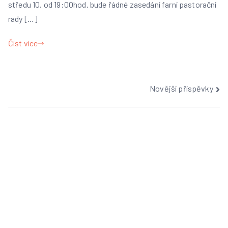
středu 10. od 19:00hod. bude řádné zasedání farní pastorační
rady […]
Číst více
Navigace
Novější příspěvky
pro
příspěvky