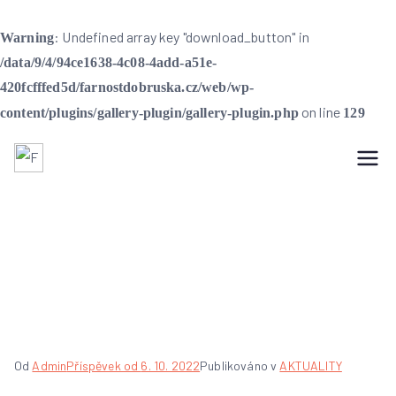
: Undefined array key "download_button" in
Warning
/data/9/4/94ce1638-4c08-4add-a51e-
420fcfffed5d/farnostdobruska.cz/web/wp-
on line
content/plugins/gallery-plugin/gallery-plugin.php
129
Farnost Dobruška
Farnost Dobruška
Video z farní pouti na
Svatý Hostýn
Od
Admin
Příspěvek od
6. 10. 2022
Publikováno v
AKTUALITY