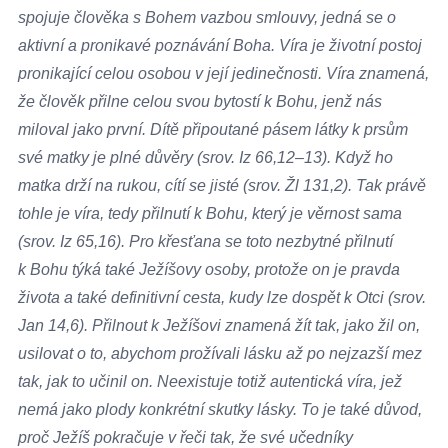
spojuje člověka s Bohem vazbou smlouvy, jedná se o
aktivní a pronikavé poznávání Boha. Víra je životní postoj
pronikající celou osobou v její jedinečnosti. Víra znamená,
že člověk přilne celou svou bytostí k Bohu, jenž nás
miloval jako první. Dítě připoutané pásem látky k prsům
své matky je plné důvěry (srov. Iz 66,12–13). Když ho
matka drží na rukou, cítí se jisté (srov. Žl 131,2). Tak právě
tohle je víra, tedy přilnutí k Bohu, který je věrnost sama
(srov. Iz 65,16). Pro křesťana se toto nezbytné přilnutí
k Bohu týká také Ježíšovy osoby, protože on je pravda
života a také definitivní cesta, kudy lze dospět k Otci (srov.
Jan 14,6). Přilnout k Ježíšovi znamená žít tak, jako žil on,
usilovat o to, abychom prožívali lásku až po nejzazší mez
tak, jak to učinil on. Neexistuje totiž autentická víra, jež
nemá jako plody konkrétní skutky lásky. To je také důvod,
proč Ježíš pokračuje v řeči tak, že své učedníky