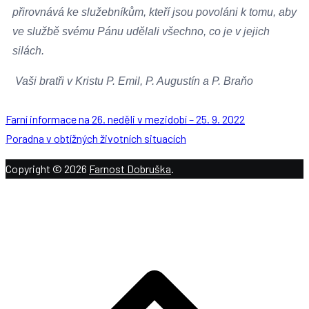
přirovnává ke služebníkům, kteří jsou povoláni k tomu, aby
ve službě svému Pánu udělali všechno, co je v jejich
silách.
Vaši bratři v Kristu P. Emil, P. Augustín a P. Braňo
Farní informace na 26. neděli v mezidobí – 25. 9. 2022
Poradna v obtížných životních situacích
Copyright © 2026
Farnost Dobruška
.