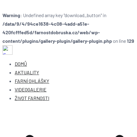
Warning
: Undefined array key "download_button" in
/data/9/4/94ce1638-4c08-4add-a51e-
420fcfffed5d/farnostdobruska.cz/web/wp-
content/plugins/gallery-plugin/gallery-plugin.php
on line
129
Farnost Dobruška
Farnost Dobruška
DOMŮ
AKTUALITY
FARNÍ OHLÁŠKY
VIDEOGALERIE
ŽIVOT FARNOSTI