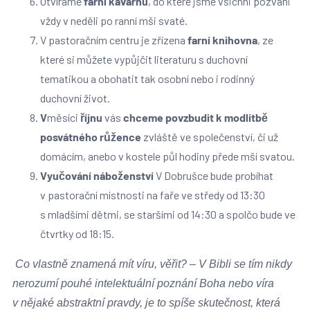
Otvíráme
farní kavárnu
, do které jsme všichni pozváni
vždy v neděli po ranní mši svaté.
V pastoračním centru je zřízena
farní knihovna
, ze
které si můžete vypůjčit literaturu s duchovní
tematikou a obohatit tak osobní nebo i rodinný
duchovní život.
V
měsíci
říjnu
vás
chceme povzbudit k modlitbě
posvátného růžence
zvláště ve společenství, či už
domácím, anebo v kostele půl hodiny přede mší svatou.
Vyučování náboženství
V Dobrušce bude probíhat
v pastorační místnosti na faře ve středy od 13:30
s mladšími dětmi, se staršími od 14:30 a spolčo bude ve
čtvrtky od 18:15.
Co vlastně znamená mít víru, věřit? – V Bibli se tím nikdy
nerozumí pouhé intelektuální poznání Boha nebo víra
v nějaké abstraktní pravdy, je to spíše skutečnost, která