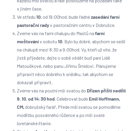
každou mší svatou a rádi posloužíme na požádání také
v jiném čase.
Ve středu
10.
od 19:00hod. bude řádné
zasedání farní
pastorační rady
v pastoračním centru v Dobrušce.
Zveme vás na farní chalupu do Mastů na
farní
moštování
v sobotu
10
. Bylo by dobré, abychom se sešli
na chalupě mezi 8:30 a 9:00hod. Vy, kteří už víte, že
jistě přijedete, dejte o sobě vědět buď paní Lídě
Matouškové, nebo panu Jiřímu Šmídovi. Plánujeme
připravit něco dobrého k snědku, tak abychom se
dokázali připravit.
Zveme vás na poutní mši svatou do
Dřízen příští neděli
9. 10. od 14:30 hod
. Celebrovat bude
Emil Hoffmann,
CM,
dobrušský farář
.
Přede mší svatou se pomodlíme
modlitbu posvátného růžence a po mši svaté
loretánské litanie.