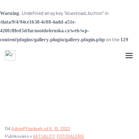
: Undefined array key "download_button" in
Warning
/data/9/4/94ce1638-4c08-4add-a51e-
420fcfffed5d/farnostdobruska.cz/web/wp-
on line
content/plugins/gallery-plugin/gallery-plugin.php
129
Farnost Dobruška
Farnost Dobruška
Farní ples – 1. 10.
2022
Od
Admin
Příspěvek od
6. 10. 2022
Publikováno v
AKTUALITY
,
FOTOGALERIE