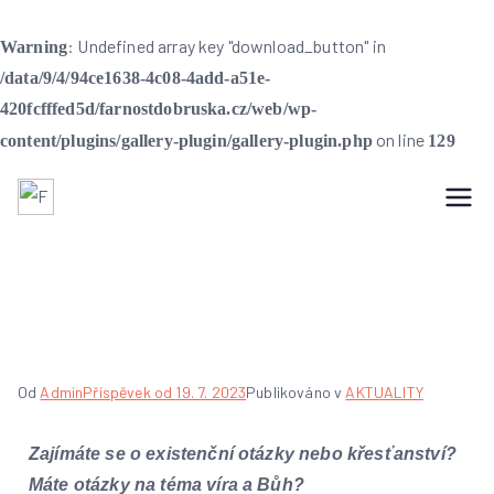
: Undefined array key "download_button" in
Warning
/data/9/4/94ce1638-4c08-4add-a51e-
420fcfffed5d/farnostdobruska.cz/web/wp-
on line
content/plugins/gallery-plugin/gallery-plugin.php
129
Farnost Dobruška
Farnost Dobruška
HOVORY O VÍŘE
Od
Admin
Příspěvek od
19. 7. 2023
Publikováno v
AKTUALITY
Zajímáte se o existenční otázky nebo křesťanství?
Máte otázky na téma víra a Bůh?