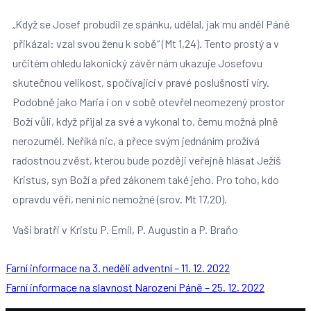
„Když se Josef probudil ze spánku, udělal, jak mu anděl Páně
přikázal: vzal svou ženu k sobě“ (Mt 1,24). Tento prostý a v
určitém ohledu lakonický závěr nám ukazuje Josefovu
skutečnou velikost, spočívající v pravé poslušnosti víry.
Podobně jako Maria i on v sobě otevřel neomezený prostor
Boží vůli, když přijal za své a vykonal to, čemu možná plně
nerozuměl. Neříká nic, a přece svým jednáním prožívá
radostnou zvěst, kterou bude později veřejně hlásat Ježíš
Kristus, syn Boží a před zákonem také jeho. Pro toho, kdo
opravdu věří, není nic nemožné (srov. Mt 17,20).
Vaši bratři v Kristu P. Emil, P. Augustín a P. Braňo
Farní informace na 3. neděli adventní – 11. 12. 2022
Farní informace na slavnost Narození Páně – 25. 12. 2022