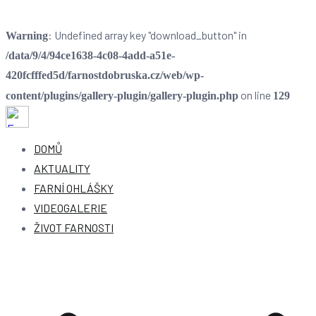
: Undefined array key "download_button" in
Warning
/data/9/4/94ce1638-4c08-4add-a51e-
420fcfffed5d/farnostdobruska.cz/web/wp-
on line
content/plugins/gallery-plugin/gallery-plugin.php
129
Farnost Dobruška
Farnost Dobruška
DOMŮ
AKTUALITY
FARNÍ OHLÁŠKY
VIDEOGALERIE
ŽIVOT FARNOSTI