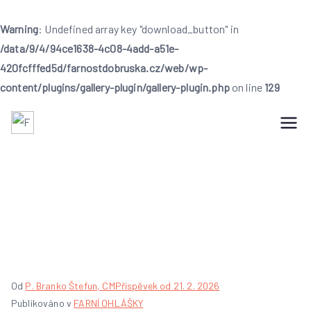
Warning
: Undefined array key "download_button" in
/data/9/4/94ce1638-4c08-4add-a51e-
420fcfffed5d/farnostdobruska.cz/web/wp-
content/plugins/gallery-plugin/gallery-plugin.php
on line
129
Přeskočit
na
Farnost Dobruška
Farnost Dobruška
obsah
Farní ohlášky 6.
neděle v mezidobí
Od
P. Branko Štefun, CM
Příspěvek od
21. 2. 2026
Publikováno v
FARNÍ OHLÁŠKY