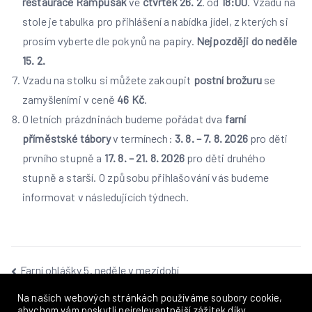
restaurace Rampušák
ve
čtvrtek 26. 2
. od
18:00
. Vzadu na
stole je tabulka pro přihlášení a nabídka jídel, z kterých si
prosím vyberte dle pokynů na papíry.
Nejpozději do neděle
15. 2.
Vzadu na stolku si můžete zakoupit
postní brožuru
se
zamyšleními v ceně
46 Kč
.
O letních prázdninách budeme pořádat dva
farní
příměstské tábory
v termínech:
3. 8. – 7. 8. 2026
pro děti
prvního stupně a
17. 8. – 21. 8. 2026
pro děti druhého
stupně a starší. O způsobu přihlašování vás budeme
informovat v následujících týdnech.
Navigace
Farní ohlášky 5. neděle v mezidobí
Farní ohlášky 1. neděle postní
pro
Na našich webových stránkách používáme soubory cookie,
abychom vám poskytli nejrelevantnější zážitek díky