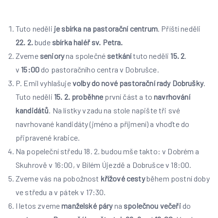
Tuto neděli
je sbírka na pastorační centrum
. Příští neděli
22. 2.
bude
sbírka haléř sv. Petra.
Zveme
seniory
na společné
setkání
tuto neděli
15. 2
.
v
15:00
do pastoračního centra v Dobrušce.
P. Emil vyhlašuje
volby do nové pastorační rady Dobrušky
.
Tuto neděli
15. 2. proběhne
první část a to
navrhování
kandidátů
. Na lístky vzadu na stole napište tři své
navrhované kandidáty (jméno a příjmení) a vhoďte do
připravené krabice.
Na popeleční středu 18. 2. budou mše takto: v Dobrém a
Skuhrově v 16:00, v Bílém Újezdě a Dobrušce v 18:00.
Zveme vás na pobožnost
křížové cesty
během postní doby
ve středu a v pátek v 17:30.
I letos zveme
manželské páry
na
společnou večeři
do