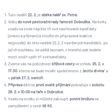
Tuto neděli
22. 2.
je
sbírka haléř sv. Petra.
Volby
do nové pastorační rady farnosti Dobruška
. Na lístky
vzadu na stole napište tři své navrhované kandidáty
(jméno a příjmení) a vhoďte do připravené krabice
nejpozději do této neděle 22.2. Z navržených kandidátů, po
jejich souhlasu, se udělá seznam, z kterého pak budete
moct zvolit opět tři své kandidáty.
Zveme vás na pobožnost
křížové cesty
ve středu
25. 2. v
17:30
, kterou se bude modlit společenství z „
lectio divina
“ a
v
pátek 27. 2. senioři
.
Příprava
dětí na
první svaté přijímání
pokračuje v
sobotu
28. 2. v 10:00 na faře v Dobrušce
.
Vzadu na stolku si můžete zakoupit
postní brožuru
se
zamyšleními v ceně
46 Kč
.