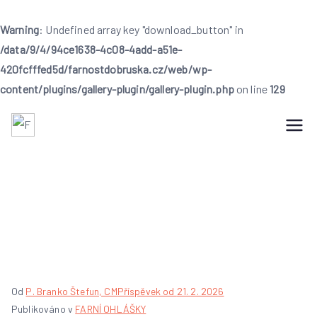
Warning
: Undefined array key "download_button" in
/data/9/4/94ce1638-4c08-4add-a51e-
420fcfffed5d/farnostdobruska.cz/web/wp-
content/plugins/gallery-plugin/gallery-plugin.php
on line
129
Přeskočit
na
Farnost Dobruška
Farnost Dobruška
obsah
Farní ohlášky 1.
neděle postní
Od
P. Branko Štefun, CM
Příspěvek od
21. 2. 2026
Publikováno v
FARNÍ OHLÁŠKY