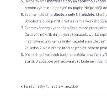
I letos zveme
manželské páry
na
společnou večeři
prosím vyberte dle pokynů na papíry. Nejpozději do 
Zveme mládež na
Diecézní setkání mládeže
, které
Odpoledne bude patřit přednáškám a workshopům n
Zveme všechny vysokoškoláky a mladé pracující n
Čeká vás několik dní plných přednášek, workshopů, 
inspirováno úryvkem z knihy Kazatel a zní „Je čas
26. ledna 2026 a pro ty, kteří se přihlásí během p
O letních prázdninách budeme pořádat dva
farní p
starší. O způsobu přihlašování vás budeme infor
Navigace
Farní ohlášky 4. neděle v mezidobí
pro