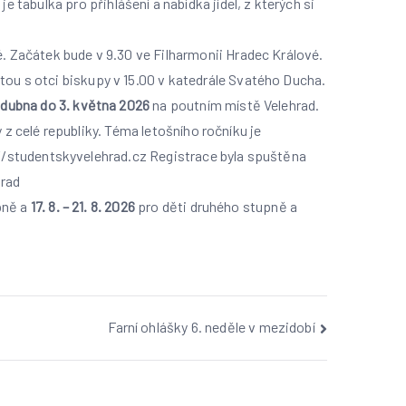
 je tabulka pro přihlášení a nabídka jídel, z kterých si
. Začátek bude v 9.30 ve Filharmonii Hradec Králové.
 s otci biskupy v 15.00 v katedrále Svatého Ducha.
 dubna do 3. května 2026
na poutním místě Velehrad.
z celé republiky. Téma letošního ročníku je
://studentskyvelehrad.cz Registrace byla spuštěna
hrad
pně a
17. 8. – 21. 8. 2026
pro děti druhého stupně a
Farní ohlášky 6. neděle v mezidobí