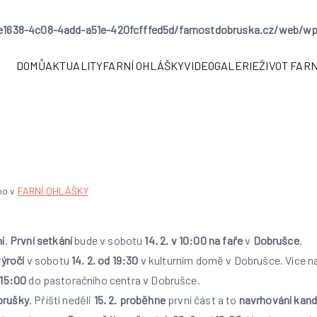
e1638-4c08-4add-a51e-420fcfffed5d/farnostdobruska.cz/web/wp-co
DOMŮ
AKTUALITY
FARNÍ OHLÁŠKY
VIDEOGALERIE
ŽIVOT FAR
eděle v mezidobí
no v
FARNÍ OHLÁŠKY
ní
.
První setkání
bude v sobotu
14. 2. v 10:00 na faře
v
Dobrušce
.
výročí
v sobotu
14. 2. od 19:30
v kulturním domě v Dobrušce. Více na
15:00
do pastoračního centra v Dobrušce.
brušky
. Příští neděli
15. 2. proběhne
první část a to
navrhování kand