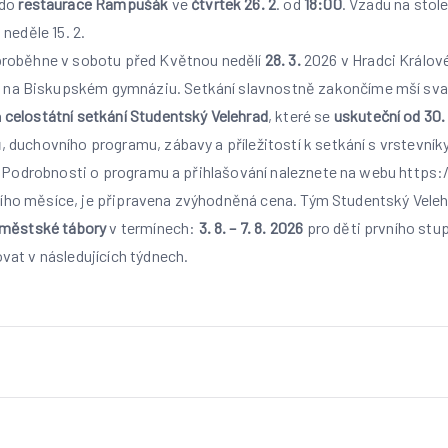
do
restaurace Rampušák
ve
čtvrtek 26. 2
. od
18:00
. Vzadu na stole
neděle 15. 2.
 proběhne v sobotu před Květnou nedělí
28. 3.
2026 v Hradci Králové
a Biskupském gymnáziu. Setkání slavnostně zakončíme mší svatou
a
celostátní setkání Studentský Velehrad
, které se
uskuteční od 30.
duchovního programu, zábavy a příležitostí k setkání s vrstevníky 
“. Podrobnosti o programu a přihlašování naleznete na webu https
rvního měsíce, je připravena zvýhodněná cena. Tým Studentský Vele
říměstské tábory
v termínech:
3. 8. – 7. 8. 2026
pro děti prvního stu
movat v následujících týdnech.