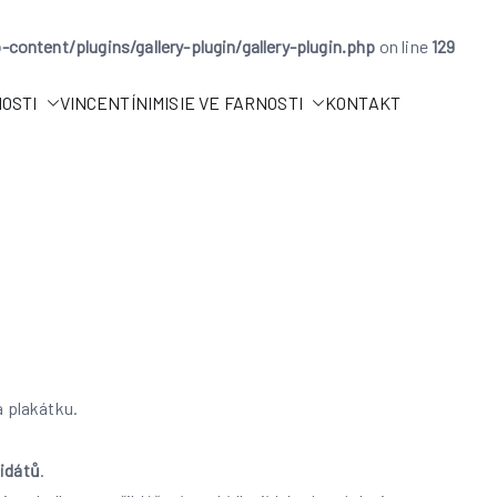
ntent/plugins/gallery-plugin/gallery-plugin.php
on line
129
NOSTI
VINCENTÍNI
MISIE VE FARNOSTI
KONTAKT
 plakátku.
idátů
.