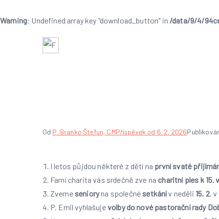
Warning
: Undefined array key "download_button" in
/data/9/4/94c
Přeskočit
na
Farnost Dobruška
Farnost Dobruška
obsah
Farní ohlášky 5. n
Od
P. Branko Štefun, CM
Příspěvek od
6. 2. 2026
Publiková
I letos půjdou některé z dětí na
první svaté přijímá
Farní charita vás srdečně zve na
charitní ples k 15. 
Zveme
seniory
na společné
setkání
v neděli
15. 2
. v
P. Emil vyhlašuje
volby do nové pastorační rady Do