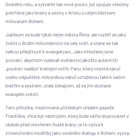
Svatého roku, a vytvářet tak nové pouto, jež spojuje všechny
pokřtěné jako bratry a sestry v Kristu s celým lidstvem
milovaným Bohem.
Jubileum se bude týkat nejen města Říma, ale rozšíří se jako
zvěst o Božím milosrdenství na celý svět, a stane se tak
velkou příležitostí k evangelizaci. Jako křesťané jsme
pozváni, abychom vydávali svědectví jakožto autentičtí
„poutníci naděje“ kráčející vstříc Pánu, který otevírá náruč
svého odpuštění, milosrdnou náruč vztaženou také k našim
bratřím a sestrám, stále čekajícím, až se jim dostane
evangelní zvěsti.
Tato příručka, inspirovaná učitelským úřadem papeže
Františka, chce být nástrojem, který bude věřící doprovázet v
období před otevřením Svaté brány; je to výzva k
zintenzivnění modlitby jako osobního dialogu s Bohem, výzva,