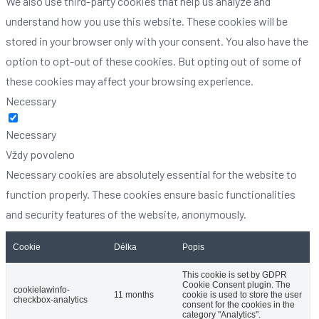
We also use third-party cookies that help us analyze and
understand how you use this website. These cookies will be
stored in your browser only with your consent. You also have the
option to opt-out of these cookies. But opting out of some of
these cookies may affect your browsing experience.
Necessary
Necessary
Vždy povoleno
Necessary cookies are absolutely essential for the website to
function properly. These cookies ensure basic functionalities
and security features of the website, anonymously.
Cookie
Délka
Popis
This cookie is set by GDPR
Cookie Consent plugin. The
cookielawinfo-
11 months
cookie is used to store the user
checkbox-analytics
consent for the cookies in the
category "Analytics".