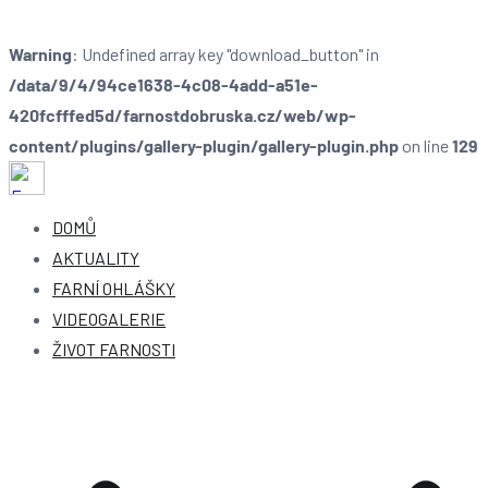
Warning
: Undefined array key "download_button" in
/data/9/4/94ce1638-4c08-4add-a51e-
420fcfffed5d/farnostdobruska.cz/web/wp-
content/plugins/gallery-plugin/gallery-plugin.php
on line
129
Farnost Dobruška
Farnost Dobruška
DOMŮ
AKTUALITY
FARNÍ OHLÁŠKY
VIDEOGALERIE
ŽIVOT FARNOSTI