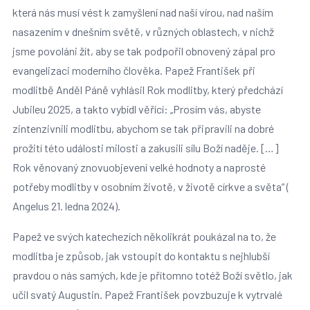
která nás musí vést k zamyšlení nad naší vírou, nad naším
nasazením v dnešním světě, v různých oblastech, v nichž
jsme povoláni žít, aby se tak podpořil obnovený zápal pro
evangelizaci moderního člověka. Papež František při
modlitbě Anděl Páně vyhlásil Rok modlitby, který předchází
Jubileu 2025, a takto vybídl věřící: „Prosím vás, abyste
zintenzivnili modlitbu, abychom se tak připravili na dobré
prožití této události milosti a zakusili sílu Boží naděje. […]
Rok věnovaný znovuobjevení velké hodnoty a naprosté
potřeby modlitby v osobním životě, v životě církve a světa“ (
Angelus 21. ledna 2024).
Papež ve svých katechezích několikrát poukázal na to, že
modlitba je způsob, jak vstoupit do kontaktu s nejhlubší
pravdou o nás samých, kde je přítomno totéž Boží světlo, jak
učil svatý Augustin. Papež František povzbuzuje k vytrvalé