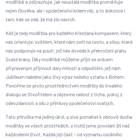
modlitbě a zdůrazňuje, jak neustálá modlitba proměňuje
nejen člověka, ale i společenství kolem něj, a to dokonce i
tam, kde se zdá, že má zlo navrch.
Kéž je tedy modlitba pro každého křesťana kompasem, který
nás orientuje, světlem, které nám svítí na cestu, a silou, která
nás podporuje na pouti, jež nás dovede k překročení prahu
Svaté brány. Díky modlitbě můžeme přijít se srdcem
připraveným přijmout dary milosti a odpuštění, jež nám
Jubileum nabídne jako živý výraz našeho vztahu s Bohem.
Ponořme se proto prostřednictvím modlitby do trvalého
dialogu se Stvořitelem a objevme radost z ticha, pokoj z
odevzdanosti a sílu z přímluvy společenství svatých.
Tato příručka má jediný úkol, a sice pomáhat k obnově ducha
modlitby ve všech prostředích, v nichž jsme povoláni žít náš
každodenní život. Každá její část – od významu osobního