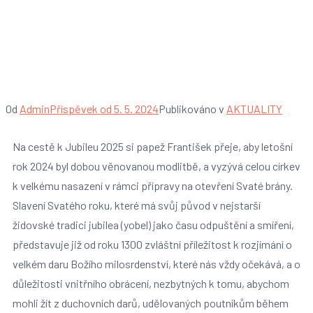
Přípravný materiál k
Jubilejnímu roku 2025
Od
Admin
Příspěvek od
5. 5. 2024
Publikováno v
AKTUALITY
Na cestě k Jubileu 2025 si papež František přeje, aby letošní
rok 2024 byl dobou věnovanou modlitbě, a vyzývá celou církev
k velkému nasazení v rámci přípravy na otevření Svaté brány.
Slavení Svatého roku, které má svůj původ v nejstarší
židovské tradici jubilea (yobel) jako času odpuštění a smíření,
představuje již od roku 1300 zvláštní příležitost k rozjímání o
velkém daru Božího milosrdenství, které nás vždy očekává, a o
důležitosti vnitřního obrácení, nezbytných k tomu, abychom
mohli žít z duchovních darů, udělovaných poutníkům během