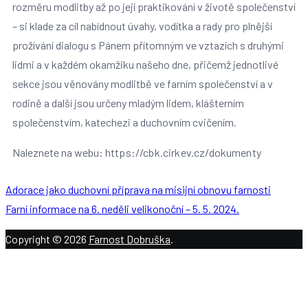
rozměru modlitby až po její praktikování v životě společenství
– si klade za cíl nabídnout úvahy, vodítka a rady pro plnější
prožívání dialogu s Pánem přítomným ve vztazích s druhými
lidmi a v každém okamžiku našeho dne, přičemž jednotlivé
sekce jsou věnovány modlitbě ve farním společenství a v
rodině a další jsou určeny mladým lidem, klášterním
společenstvím, katechezi a duchovním cvičením.
Naleznete na webu:
https://cbk.cirkev.cz/dokumenty
Adorace jako duchovní příprava na misijní obnovu farnosti
Farní informace na 6. neděli velikonoční – 5. 5. 2024.
Copyright © 2026
Farnost Dobruška
.