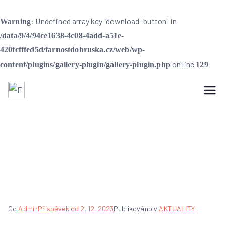
: Undefined array key "download_button" in
Warning
/data/9/4/94ce1638-4c08-4add-a51e-
420fcfffed5d/farnostdobruska.cz/web/wp-
on line
content/plugins/gallery-plugin/gallery-plugin.php
129
Farnost Dobruška
Farnost Dobruška
Betlémy na zámku v
Kvasinách
Od
Admin
Příspěvek od
2. 12. 2023
Publikováno v
AKTUALITY