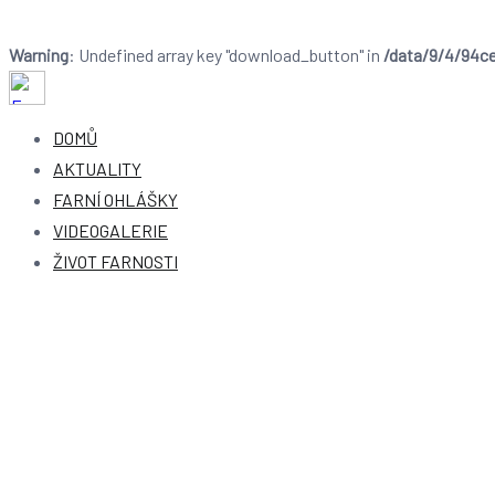
Warning
: Undefined array key "download_button" in
/data/9/4/94ce
Farnost Dobruška
Farnost Dobruška
DOMŮ
AKTUALITY
FARNÍ OHLÁŠKY
VIDEOGALERIE
ŽIVOT FARNOSTI