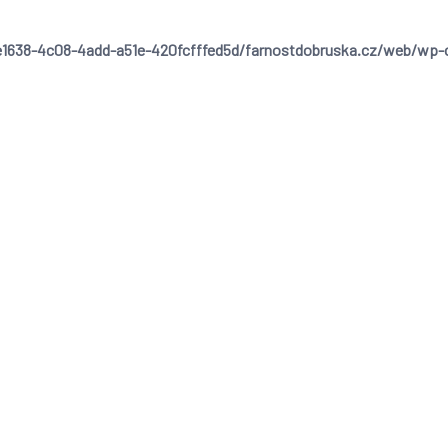
1638-4c08-4add-a51e-420fcfffed5d/farnostdobruska.cz/web/wp-cont