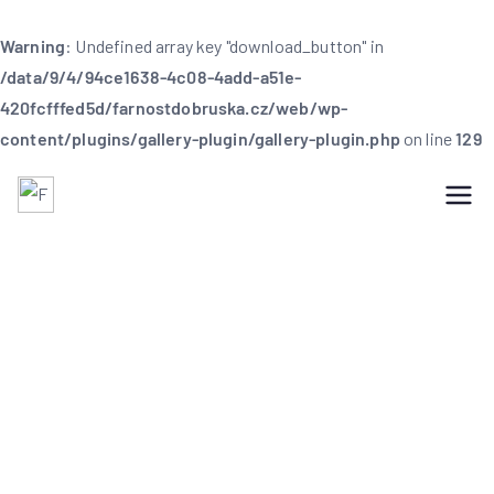
Warning
: Undefined array key "download_button" in
/data/9/4/94ce1638-4c08-4add-a51e-
420fcfffed5d/farnostdobruska.cz/web/wp-
content/plugins/gallery-plugin/gallery-plugin.php
on line
129
Farnost Dobruška
Farnost Dobruška
Farní informace na 7.
neděli velikonoční –
29. 5. 2022