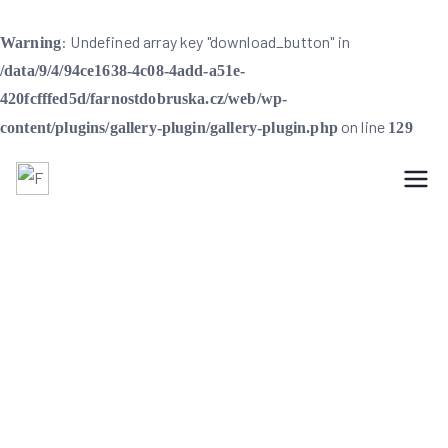
: Undefined array key "download_button" in
Warning
/data/9/4/94ce1638-4c08-4add-a51e-
420fcfffed5d/farnostdobruska.cz/web/wp-
on line
content/plugins/gallery-plugin/gallery-plugin.php
129
Farnost Dobruška
Farnost Dobruška
Farní informace na 6.
neděli velikonoční –
22. 5. 2022