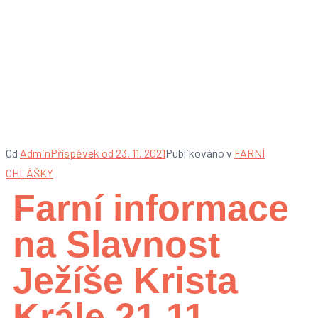
Farní informace na
Slavnost Ježíše Krista
Krále – 21. 11. 2021
Od
Admin
Příspěvek od
23. 11. 2021
Publikováno v
FARNÍ
OHLÁŠKY
Farní informace
na Slavnost
Ježíše Krista
Krále 21.11.