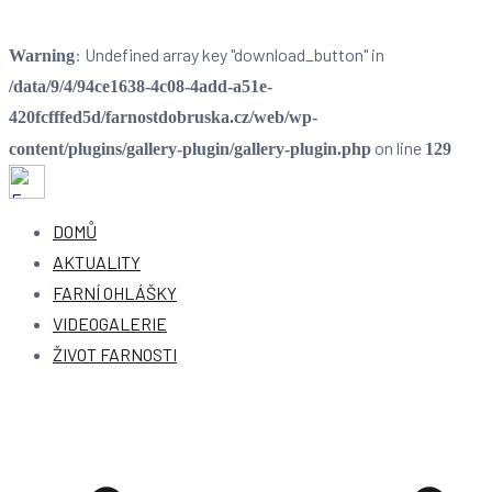
: Undefined array key "download_button" in
Warning
/data/9/4/94ce1638-4c08-4add-a51e-
420fcfffed5d/farnostdobruska.cz/web/wp-
on line
content/plugins/gallery-plugin/gallery-plugin.php
129
Farnost Dobruška
Farnost Dobruška
DOMŮ
AKTUALITY
FARNÍ OHLÁŠKY
VIDEOGALERIE
ŽIVOT FARNOSTI