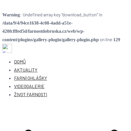
: Undefined array key "download_button" in
Warning
/data/9/4/94ce1638-4c08-4add-a51e-
420fcfffed5d/farnostdobruska.cz/web/wp-
on line
content/plugins/gallery-plugin/gallery-plugin.php
129
Farnost Dobruška
Farnost Dobruška
DOMŮ
AKTUALITY
FARNÍ OHLÁŠKY
VIDEOGALERIE
ŽIVOT FARNOSTI