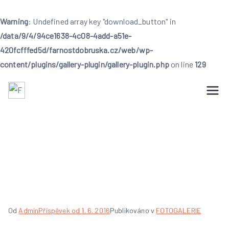
Warning
: Undefined array key "download_button" in
/data/9/4/94ce1638-4c08-4add-a51e-
420fcfffed5d/farnostdobruska.cz/web/wp-
content/plugins/gallery-plugin/gallery-plugin.php
on line
129
Farnost Dobruška
Farnost Dobruška
Farní den na svátek
sv. Václava
Od
Admin
Příspěvek od
1. 6. 2016
Publikováno v
FOTOGALERIE