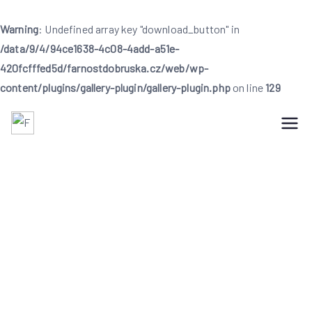
Warning
: Undefined array key "download_button" in
/data/9/4/94ce1638-4c08-4add-a51e-
420fcfffed5d/farnostdobruska.cz/web/wp-
content/plugins/gallery-plugin/gallery-plugin.php
on line
129
Farnost Dobruška
Farnost Dobruška
Farní sportovní
příměstský tábor 4.
8. – 8. 8. 2025