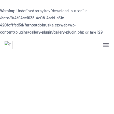
Warning
: Undefined array key "download_button" in
/data/9/4/94ce1638-4c08-4add-a51e-
420fcfffed5d/farnostdobruska.cz/web/wp-
content/plugins/gallery-plugin/gallery-plugin.php
on line
129
Přeskočit
na
Farnost Dobruška
Farnost Dobruška
obsah
Farní informace na 5.
neděli postní – 6. 4.
2025