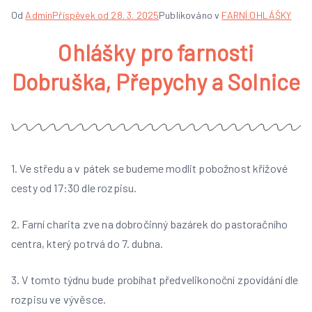
Od
Admin
Příspěvek od
28. 3. 2025
Publikováno v
FARNÍ OHLÁŠKY
Ohlášky pro farnosti
Dobruška, Přepychy a Solnice
1. Ve středu a v pátek se budeme modlit pobožnost křížové
cesty od 17:30 dle rozpisu.
2. Farní charita zve na dobročinný bazárek do pastoračního
centra, který potrvá do 7. dubna.
3. V tomto týdnu bude probíhat předvelikonoční zpovídání dle
rozpisu ve vývěsce.