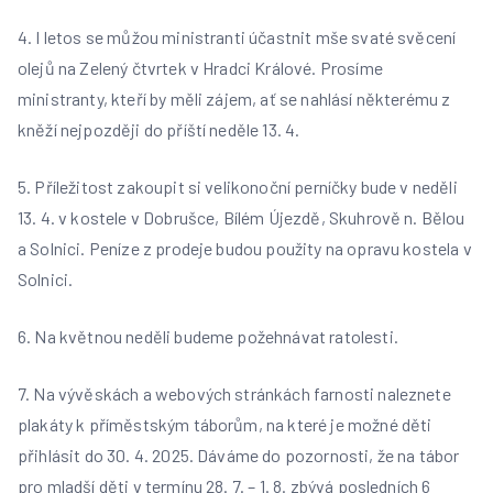
4. I letos se můžou ministranti účastnit mše svaté svěcení
olejů na Zelený čtvrtek v Hradci Králové.
Prosíme
ministranty, kteří by měli zájem, ať se nahlásí některému z
kněží nejpozději do příští
neděle 13. 4.
5. Příležitost zakoupit si velikonoční perníčky bude v neděli
13. 4. v kostele v Dobrušce, Bílém
Újezdě, Skuhrově n. Bělou
a Solnici. Peníze z prodeje budou použity na opravu kostela v
Solnici.
6. Na květnou neděli budeme požehnávat ratolesti.
7. Na vývěskách a webových stránkách farnosti naleznete
plakáty k příměstským táborům, na
které je možné děti
přihlásit do 30. 4. 2025. Dáváme do pozornosti, že na tábor
pro mladší děti v
termínu 28. 7. – 1. 8. zbývá posledních 6