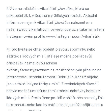
3. Zveme mládež na vikariátní lyžovačku, která se
uskuteční 31. 1. v Deštném v Orlických horách. Aktuální
informace nejen k vikariátní lyžovačce naleznete na
našem webu vikariatrychnov.webnode.cz a také na našem
instagramovém profilu www.instagram.com/vikariatrk.
4. Kdo byste se chtěl podělit o svou vzpomínku nebo
zážitek z lidových misií, stále je možné posílat svůj
příspěvek na mailovou adresu
aktivity.farnost@seznam.cz, ze které se pak přesune na
internetovou stránku farnosti Dobruška, kde už nějaké
jsou a také linky na fotky z misií. Z technických důvodů
nebylo možné umístit na farní stránku nahrávky homilií z
lidových misií. Proto jsme poslali v ohláškách na maily link
na stáhnutí, nebo kdo by chtěl, tak si je může přijít na faru