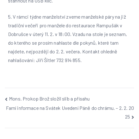
stáhnout na USB klíč.
5. V rámci týdne manželství zveme manželské páry na již
tradiční večeři pro manžele do restaurace Rampušák v
Dobrušce v úterý 11. 2. v 18:00. Vzadu na stole je seznam,
do kterého se prosím nahlaste dle pokynů, které tam
najdete, nejpozději do 2. 2. večera. Kontakt ohledně
nahlašování: Jiří Šitler 732 914 855.
Mons. Prokop Brož složil slib a přísahu
Farní informace na Svátek Uvedení Páně do chrámu. – 2. 2. 20
25