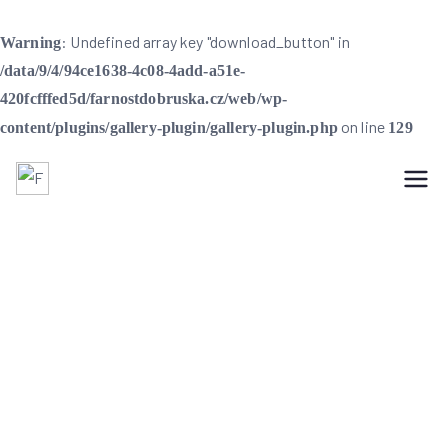
: Undefined array key "download_button" in
Warning
/data/9/4/94ce1638-4c08-4add-a51e-
420fcfffed5d/farnostdobruska.cz/web/wp-
on line
content/plugins/gallery-plugin/gallery-plugin.php
129
Farnost Dobruška
Farnost Dobruška
Farní informace na 3.
neděli v mezidobí –
26. 1. 2025