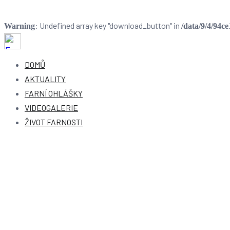
: Undefined array key "download_button" in
Warning
/data/9/4/94c
Přeskočit
na
Farnost Dobruška
Farnost Dobruška
DOMŮ
obsah
AKTUALITY
FARNÍ OHLÁŠKY
VIDEOGALERIE
ŽIVOT FARNOSTI