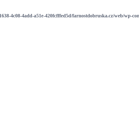
e1638-4c08-4add-a51e-420fcfffed5d/farnostdobruska.cz/web/wp-cont