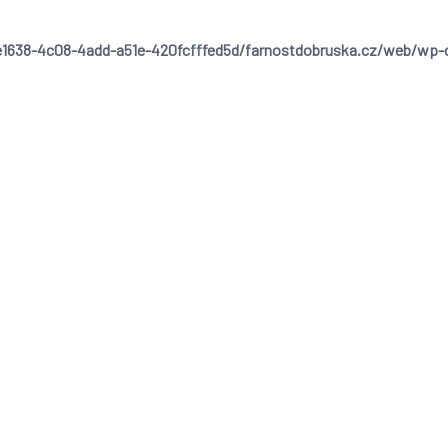
1638-4c08-4add-a51e-420fcfffed5d/farnostdobruska.cz/web/wp-cont