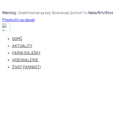
Warning
: Undefined array key "download_button" in
/data/9/4/94ce
Přeskočit na obsah
Farnost Dobruška
Farnost Dobruška
DOMŮ
AKTUALITY
FARNÍ OHLÁŠKY
VIDEOGALERIE
ŽIVOT FARNOSTI