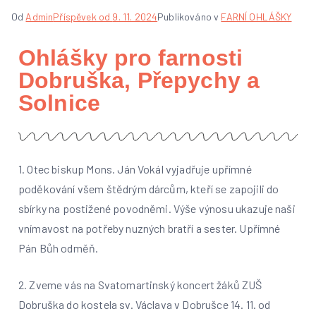
Od
Admin
Příspěvek od
9. 11. 2024
Publikováno v
FARNÍ OHLÁŠKY
Ohlášky pro farnosti
Dobruška, Přepychy a
Solnice
1. Otec biskup Mons. Ján Vokál vyjadřuje upřímné
poděkování všem štědrým dárcům, kteří se zapojili do
sbírky na postižené povodněmi. Výše výnosu ukazuje naši
vnímavost na potřeby nuzných bratří a sester. Upřímné
Pán Bůh odměň.
2. Zveme vás na Svatomartinský koncert žáků ZUŠ
Dobruška do kostela sv. Václava v Dobrušce 14. 11. od