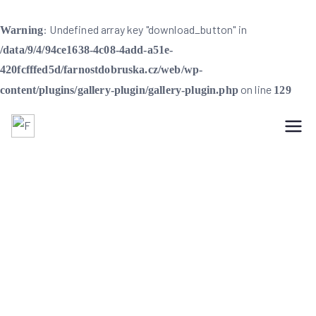
: Undefined array key "download_button" in
Warning
/data/9/4/94ce1638-4c08-4add-a51e-
420fcfffed5d/farnostdobruska.cz/web/wp-
on line
content/plugins/gallery-plugin/gallery-plugin.php
129
Farnost Dobruška
Farnost Dobruška
Farní informace na
32. neděli v mezidobí
– 10. 11. 2024