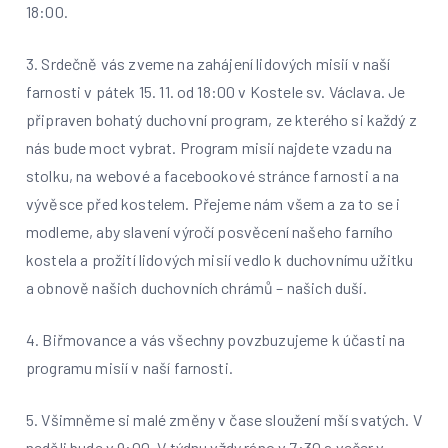
18:00.
3. Srdečně vás zveme na zahájení lidových misií v naší
farnosti v pátek 15. 11. od 18:00 v Kostele sv. Václava. Je
připraven bohatý duchovní program, ze kterého si každý z
nás bude moct vybrat. Program misií najdete vzadu na
stolku, na webové a facebookové stránce farnosti a na
vývěsce před kostelem. Přejeme nám všem a za to se i
modleme, aby slavení výročí posvěcení našeho farního
kostela a prožití lidových misií vedlo k duchovnímu užitku
a obnově našich duchovních chrámů – našich duší.
4. Biřmovance a vás všechny povzbuzujeme k účasti na
programu misií v naší farnosti.
5. Všimněme si malé změny v čase sloužení mší svatých. V
neděli bude v 9:00. V týdnu vždy ráno v 7:30 a večer v