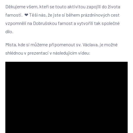
Děkujeme všem, kteří se touto aktivitou zapojili do života
farnosti. ❤ Těší nás, že jste si během prázdninových cest
vzpomněli na Dobrušskou farnost a vytvořili tak společné
dílo.
Místa, kde si můžeme připomenout sv. Václava, je možné
shlédnou v prezentaci v následujícím videu: