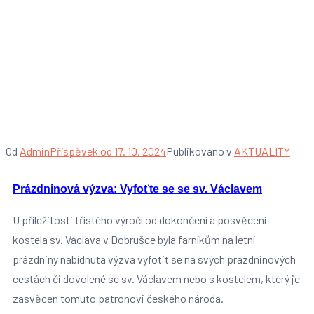
Vyhodnocení
prázdninové
fotovýzvy
Od
Admin
Příspěvek od
17. 10. 2024
Publikováno v
AKTUALITY
Prázdninová výzva: Vyfoťte se se sv. Václavem
U příležitosti třístého výročí od dokončení a posvěcení
kostela sv. Václava v Dobrušce byla farníkům na letní
prázdniny nabídnuta výzva vyfotit se na svých prázdninových
cestách či dovolené se sv. Václavem nebo s kostelem, který je
zasvěcen tomuto patronovi českého národa.