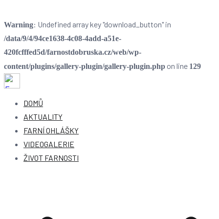
: Undefined array key "download_button" in
Warning
/data/9/4/94ce1638-4c08-4add-a51e-
420fcfffed5d/farnostdobruska.cz/web/wp-
on line
content/plugins/gallery-plugin/gallery-plugin.php
129
Farnost Dobruška
Farnost Dobruška
DOMŮ
AKTUALITY
FARNÍ OHLÁŠKY
VIDEOGALERIE
ŽIVOT FARNOSTI