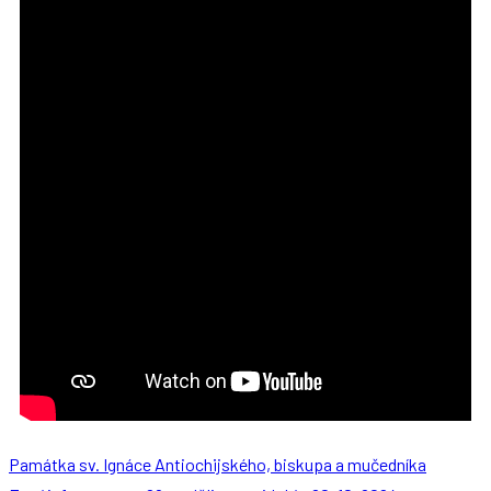
Památka sv. Ignáce Antiochijského, biskupa a mučedníka