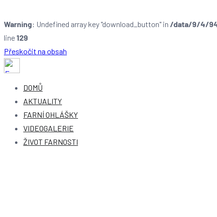
Warning
: Undefined array key "download_button" in
/data/9/4/94
line
129
Přeskočit na obsah
Farnost Dobruška
Farnost Dobruška
DOMŮ
AKTUALITY
FARNÍ OHLÁŠKY
VIDEOGALERIE
ŽIVOT FARNOSTI