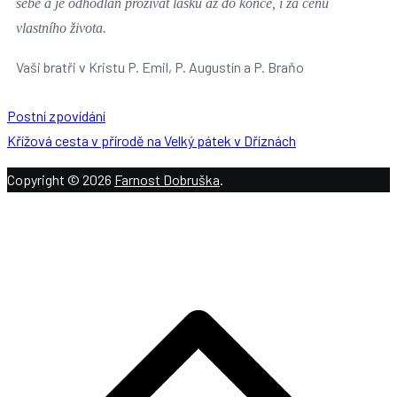
sebe a je odhodlán prožívat lásku až do konce, i za cenu
vlastního života.
Vaši bratři v Kristu P. Emil, P. Augustín a P. Braňo
Postní zpovídání
Křížová cesta v přírodě na Velký pátek v Dříznách
Copyright © 2026
Farnost Dobruška
.