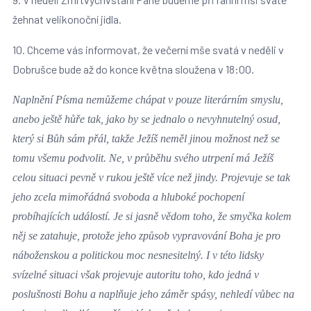
žehnat velikonoční jídla.
10. Chceme vás informovat, že večerní mše svatá v neděli v
Dobrušce bude až do konce května sloužena v 18:00.
Naplnění Písma nemůžeme chápat v pouze literárním smyslu,
anebo ještě hůře tak, jako by se jednalo o nevyhnutelný osud,
který si Bůh sám přál, takže Ježíš neměl jinou možnost než se
tomu všemu podvolit. Ne, v průběhu svého utrpení má Ježíš
celou situaci pevně v rukou ještě více než jindy. Projevuje se tak
jeho zcela mimořádná svoboda a hluboké pochopení
probíhajících událostí. Je si jasně vědom toho, že smyčka kolem
něj se zatahuje, protože jeho způsob vypravování Boha je pro
náboženskou a politickou moc nesnesitelný. I v této lidsky
svízelné situaci však projevuje autoritu toho, kdo jedná v
poslušnosti Bohu a naplňuje jeho záměr spásy, nehledí vůbec na