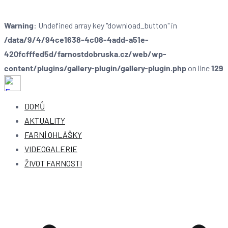
Warning
: Undefined array key "download_button" in
/data/9/4/94ce1638-4c08-4add-a51e-
420fcfffed5d/farnostdobruska.cz/web/wp-
content/plugins/gallery-plugin/gallery-plugin.php
on line
129
Farnost Dobruška
Farnost Dobruška
DOMŮ
AKTUALITY
FARNÍ OHLÁŠKY
VIDEOGALERIE
ŽIVOT FARNOSTI