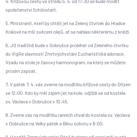
4. Křížovou cestu ve středu 5. 4. od 17:30 se bude modlit
společenství Schőnstatt.
5. Ministranti, kteří by chtěli jet na Zelený čtvrtek do Hradce
Králové na mši svěcení olejů, ať se nahlásí některému z kněží.
6. Již tradičně bude v Dobrušce probíhat od Zeleného čtvrtku
do Vigilie slavnosti Zmrtvýchvstání Eucharistická adorace.
Vzadu na stole je časový harmonogram, na který se můžete
prosím zapsat.
7. V pátek 7. 4. vás zveme na modlitbu křížové cesty do Dřízen
ve 12:00. Kdo by měl zájem jet na kole, odjíždí se od kostela
sv. Václava v Dobrušce v 10:45.
8. Zveme vás na modlitbu ranních chval do kostela sv. Václava
v Dobrušce na Velký pátek a Bílou sobotu v 8:00.
9. V neděli Zmrtvýchvstání Páně budeme při ranní mši svaté