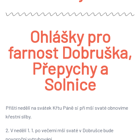
Ohlášky pro
farnost Dobruška,
Přepychy a
Solnice
Příští neděli na svátek Křtu Páně si pří mši svaté obnovíme
křestní sliby.
2. V neděli 1. 1. po večerní mši svaté v Dobrušce bude
novoroční vytrubování.