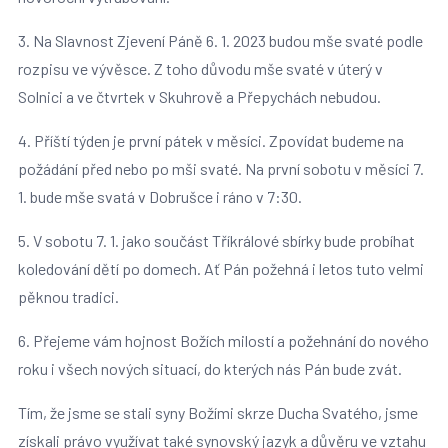
3. Na Slavnost Zjevení Páně 6. 1. 2023 budou mše svaté podle
rozpisu ve vývěsce. Z toho důvodu mše svaté v úterý v
Solnici a ve čtvrtek v Skuhrově a Přepychách nebudou.
4. Příští týden je první pátek v měsíci. Zpovídat budeme na
požádání před nebo po mši svaté. Na první sobotu v měsíci 7.
1. bude mše svatá v Dobrušce i ráno v 7:30.
5. V sobotu 7. 1. jako součást Tříkrálové sbírky bude probíhat
koledování dětí po domech. Ať Pán požehná i letos tuto velmi
pěknou tradici.
6. Přejeme vám hojnost Božích milostí a požehnání do nového
roku i všech nových situací, do kterých nás Pán bude zvát.
Tím, že jsme se stali syny Božími skrze Ducha Svatého, jsme
získali právo využívat také synovský jazyk a důvěru ve vztahu