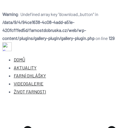
Warning
: Undefined array key "download_button" in
/data/9/4/94ce1638-4c08-4add-a51e-
420fcfffed5d/farnostdobruska.cz/web/wp-
content/plugins/gallery-plugin/gallery-plugin.php
on line
129
Farnost Dobruška
Farnost Dobruška
DOMŮ
AKTUALITY
FARNÍ OHLÁŠKY
VIDEOGALERIE
ŽIVOT FARNOSTI