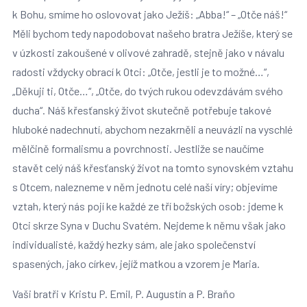
k Bohu, smíme ho oslovovat jako Ježíš: „Abba!“ – „Otče náš!“
Měli bychom tedy napodobovat našeho bratra Ježíše, který se
v úzkosti zakoušené v olivové zahradě, stejně jako v návalu
radosti vždycky obrací k Otci: „Otče, jestli je to možné…“,
„Děkuji ti, Otče…“, „Otče, do tvých rukou odevzdávám svého
ducha“. Náš křesťanský život skutečně potřebuje takové
hluboké nadechnutí, abychom nezakrněli a neuvázli na vyschlé
mělčině formalismu a povrchnosti. Jestliže se naučíme
stavět celý náš křesťanský život na tomto synovském vztahu
s Otcem, nalezneme v něm jednotu celé naší víry; objevíme
vztah, který nás pojí ke každé ze tří božských osob: jdeme k
Otci skrze Syna v Duchu Svatém. Nejdeme k němu však jako
individualisté, každý hezky sám, ale jako společenství
spasených, jako církev, jejíž matkou a vzorem je Maria.
Vaši bratři v Kristu P. Emil, P. Augustín a P. Braňo