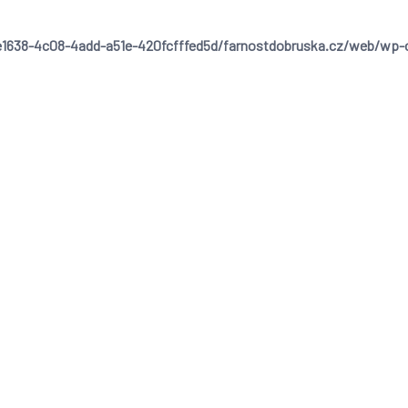
1638-4c08-4add-a51e-420fcfffed5d/farnostdobruska.cz/web/wp-cont