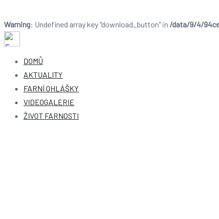
Warning
: Undefined array key "download_button" in
/data/9/4/94ce
Farnost Dobruška
Farnost Dobruška
DOMŮ
AKTUALITY
FARNÍ OHLÁŠKY
VIDEOGALERIE
ŽIVOT FARNOSTI