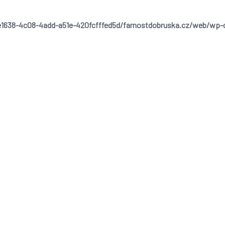
1638-4c08-4add-a51e-420fcfffed5d/farnostdobruska.cz/web/wp-cont