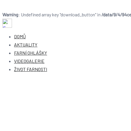
Warning
: Undefined array key "download_button" in
/data/9/4/94ce
Přeskočit
na
Farnost Dobruška
Farnost Dobruška
DOMŮ
obsah
AKTUALITY
FARNÍ OHLÁŠKY
VIDEOGALERIE
ŽIVOT FARNOSTI