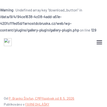
Warning
: Undefined array key "download_button" in
/data/9/4/94ce1638-4c08-4add-a51e-
420fcfffed5d/farnostdobruska.cz/web/wp-
content/plugins/gallery-plugin/gallery-plugin.php
on line
129
Přeskočit
na
Farnost Dobruška
Farnost Dobruška
obsah
Farní ohlášky 6.
neděle velikonoční
Od
P. Branko Štefun, CM
Příspěvek od
8. 5. 2026
Publikováno v
FARNÍ OHLÁŠKY