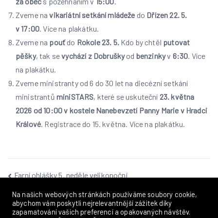
za obec
s požehnáním v
15:00
.
Zveme na
vikariátní setkání mládeže
do
Dřízen
22. 5.
v 17:00
. Více na plakátku.
Zveme na
pouť
do
Rokole
23. 5.
Kdo by chtěl
putovat
pěšky
, tak se
vychází
z Dobrušky
od
benzinky
v
6:30
. Více
na plakátku.
Zveme ministranty od 6 do 30 let na diecézní setkání
ministrantů
miniSTARS
, které se uskuteční
23. května
2026 od 10:00 v kostele Nanebevzetí Panny Marie v Hradci
Králové
. Registrace do 15. května. Více na plakátku.
Navigace
Farní ohlášky 5. neděle velikonoční
Farní ohlášky 7. neděle velikonoční
pro
Na našich webových stránkách používáme soubory cookie,
abychom vám poskytli nejrelevantnější zážitek díky
zapamatování vašich preferencí a opakovaných návštěv.