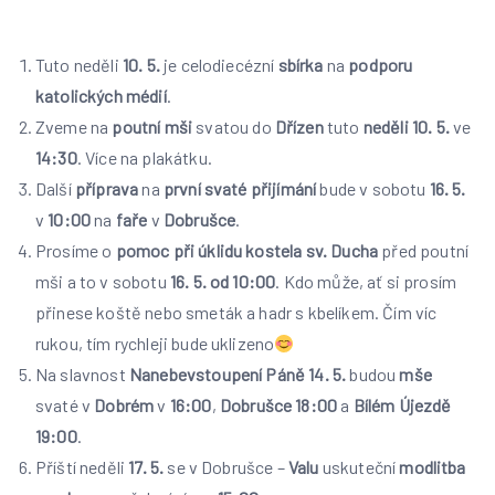
Tuto neděli
10. 5.
je celodiecézní
sbírka
na
podporu
katolických médií
.
Zveme na
poutní mši
svatou do
Dřízen
tuto
neděli
10. 5.
ve
14:30
. Více na plakátku.
Další
příprava
na
první svaté přijímání
bude v sobotu
16. 5.
v
10:00
na
faře
v
Dobrušce
.
Prosíme o
pomoc při úklidu kostela sv. Ducha
před poutní
mši a to v sobotu
16. 5. od 10:00
. Kdo může, ať si prosím
přinese koště nebo smeták a hadr s kbelíkem. Čím víc
rukou, tím rychleji bude uklizeno
Na slavnost
Nanebevstoupení Páně 14. 5.
budou
mše
svaté v
Dobrém
v
16:00
,
Dobrušce
18:00
a
Bílém Újezdě
19:00
.
Příští neděli
17. 5.
se v Dobrušce –
Valu
uskuteční
modlitba