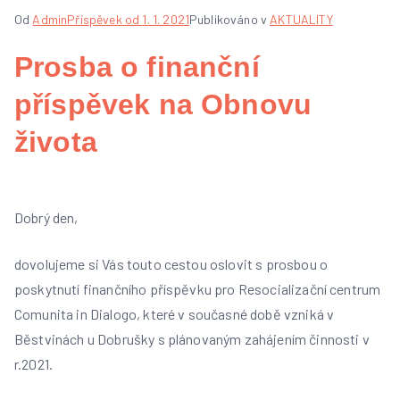
Od
Admin
Příspěvek od
1. 1. 2021
Publikováno v
AKTUALITY
Prosba o finanční
příspěvek na Obnovu
života
Dobrý den,
dovolujeme si Vás touto cestou oslovit s prosbou o
poskytnutí finančního příspěvku pro Resocializační centrum
Comunita in Dialogo, které v současné době vzniká v
Běstvinách u Dobrušky s plánovaným zahájením činnosti v
r.2021.