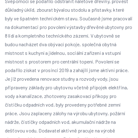
Svépomocí se podařilo odstranit náletové dřeviny, provést
důkladný úklid, zbourat bývalou stodolu a přístavky, které
byly ve špatném technickém stavu. Současně jsme pracovali
na dokumentaci pro povolení výstavby dřevěné ubytovny pro
8 lidí a kompletního technického zázemí. V ubytovně se
budou nacházet dva obývací pokoje, společná obytná
místnost s kuchyní a jídelnou, sociální zařízení a vstupní
místnost s prostorem pro centrální topení. Povolení se
podařilo získat v prosinci 2019 a zahájili jsme aktivní práce.
Je již provedena renovace studny a rozvody vody, jsou
připraveny základy pro ubytovnu včetně přípojek elektřina,
vody a kanalizace, zhotoveny zasakovací příkopy pro
čističku odpadních vod, byly provedeny potřebné zemní
práce. Jsou zaplaceny zálohy na výrobu ubytovny, požární
nádrže, čističky odpadních vod, akumulační nádrže na
dešťovou vodu. Dodavatel aktivně pracuje na výrobě