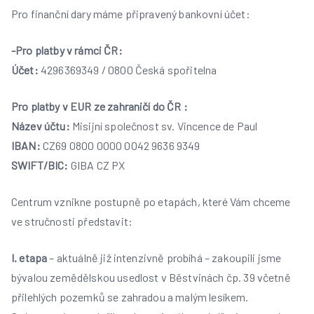
Pro finanční dary máme připravený bankovní účet:
-Pro platby v rámci ČR:
Účet:
4296369349 / 0800 Česká spořitelna
Pro platby v EUR ze zahraničí do ČR :
Název účtu:
Misijní společnost sv. Vincence de Paul
IBAN:
CZ69 0800 0000 0042 9636 9349
SWIFT/BIC:
GIBA CZ PX
Centrum vznikne postupně po etapách, které Vám chceme
ve stručnosti představit:
I. etapa
– aktuálně již intenzivně probíhá – zakoupili jsme
bývalou zemědělskou usedlost v Běstvinách čp. 39 včetně
přilehlých pozemků se zahradou a malým lesíkem.