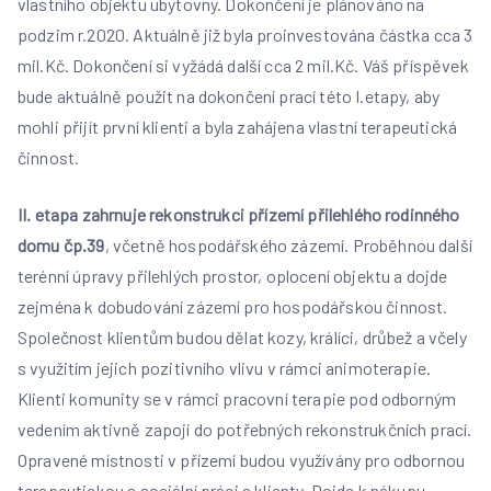
vlastního objektu ubytovny. Dokončení je plánováno na
podzim r.2020. Aktuálně již byla proinvestována částka cca 3
mil.Kč. Dokončení si vyžádá další cca 2 mil.Kč. Váš příspěvek
bude aktuálně použit na dokončení prací této I.etapy, aby
mohli přijít první klienti a byla zahájena vlastní terapeutická
činnost.
II. etapa zahrnuje rekonstrukci přízemí přilehlého rodinného
domu čp.39
, včetně hospodářského zázemí. Proběhnou další
terénní úpravy přilehlých prostor, oplocení objektu a dojde
zejména k dobudování zázemí pro hospodářskou činnost.
Společnost klientům budou dělat kozy, králíci, drůbež a včely
s využitím jejich pozitivního vlivu v rámci animoterapie.
Klienti komunity se v rámci pracovní terapie pod odborným
vedením aktivně zapojí do potřebných rekonstrukčních prací.
Opravené místnosti v přízemí budou využívány pro odbornou
terapeutickou a sociální práci s klienty. Dojde k nákupu