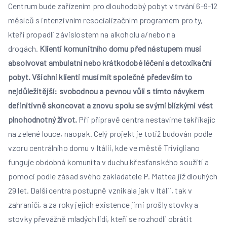
Centrum bude zařízením pro dlouhodobý pobyt v trvání 6-9-12
měsíců s intenzivním resocializačním programem pro ty,
kteří propadli závislostem na alkoholu a/nebo na
drogách.
Klienti komunitního domu před nástupem musí
absolvovat ambulatní nebo krátkodobé léčení a detoxikační
pobyt. Všichni klienti musí mít společné především to
nejdůležitější: svobodnou a pevnou vůli s tímto návykem
definitivně skoncovat a znovu spolu se svými blízkými vést
plnohodnotný život.
Při přípravě centra nestavíme takříkajíc
na zelené louce, naopak. Celý projekt je totiž budován podle
vzoru centrálního domu v Itálii, kde ve městě Trivigliano
funguje obdobná komunita v duchu křesťanského soužití a
pomoci podle zásad svého zakladatele P. Mattea již dlouhých
29 let. Další centra postupně vznikala jak v Itálii, tak v
zahraničí, a za roky jejich existence jimi prošly stovky a
stovky převážně mladých lidí, kteří se rozhodli obrátit