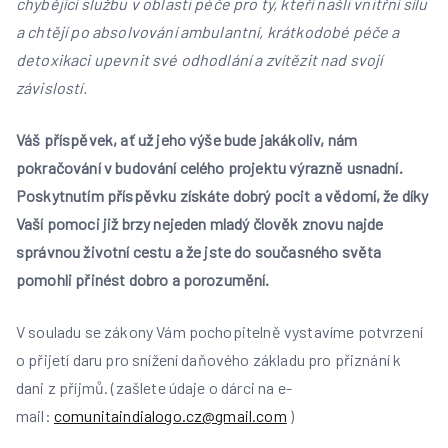
chybějící službu v oblasti péče pro ty, kteří našli vnitřní sílu
a chtějí po absolvování ambulantní, krátkodobé péče a
detoxikaci upevnit své odhodlání a zvítězit nad svojí
závislostí.
Váš příspěvek, ať už jeho výše bude jakákoliv, nám
pokračování v budování celého projektu výrazně usnadní.
Poskytnutím příspěvku získáte dobrý pocit a vědomí, že díky
Vaší pomoci již brzy nejeden mladý člověk znovu najde
správnou životní cestu a že jste do současného světa
pomohli přinést dobro a porozumění.
V souladu se zákony Vám pochopitelně vystavíme potvrzení
o přijetí daru pro snížení daňového základu pro přiznání k
dani z příjmů. (zašlete údaje o dárci na e-
mail:
comunitaindialogo.cz@gmail.com
)