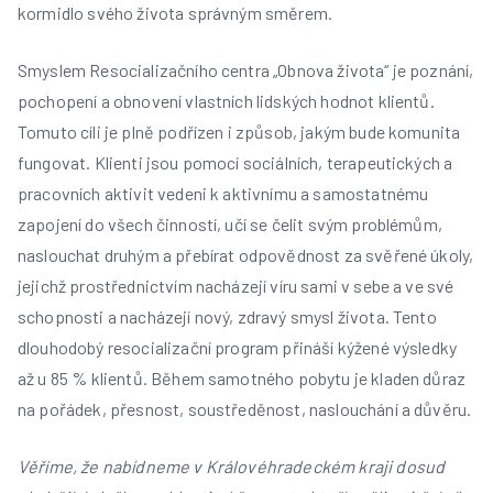
kormidlo svého života správným směrem.
Smyslem Resocializačního centra „Obnova života“ je poznání,
pochopení a obnovení vlastních lidských hodnot klientů.
Tomuto cíli je plně podřízen i způsob, jakým bude komunita
fungovat. Klienti jsou pomocí sociálních, terapeutických a
pracovních aktivit vedeni k aktivnímu a samostatnému
zapojení do všech činností, učí se čelit svým problémům,
naslouchat druhým a přebírat odpovědnost za svěřené úkoly,
jejichž prostřednictvím nacházejí víru sami v sebe a ve své
schopnosti a nacházejí nový, zdravý smysl života. Tento
dlouhodobý resocializační program přináší kýžené výsledky
až u 85 % klientů. Během samotného pobytu je kladen důraz
na pořádek, přesnost, soustředěnost, naslouchání a důvěru.
Věříme, že nabídneme v Královéhradeckém kraji dosud