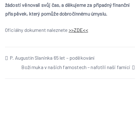
žádosti věnovali svůj čas, a děkujeme za případný finanční
příspěvek, který pomůže dobročinnému úmyslu.
Oficiálny dokument naleznete
>>ZDE<<
Navigace
P. Augustín Slaninka 65 let – poděkování
Boží muka v našich farnostech – nafotili naši farníci
pro
příspěvek