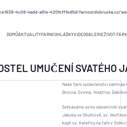
ce1638-4c08-4add-a51e-420fcfffed5d/farnostdobruska.cz/web
DOMŮ
AKTUALITY
FARNÍ OHLÁŠKY
VIDEOGALERIE
ŽIVOT FAR
KOSTEL UMUČENÍ SVATÉHO 
Naše farní společenství zahrnuje 
Brocná, Svinná, Hraštice, Debřece
Setkáváme se ke slavení mši svaté 
Jakuba ve Skuhrově, sv. Vavřince 
kapli sv. Kateřiny na faře v Solnici