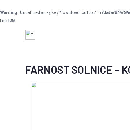
Warning
: Undefined array key "download_button" in
/data/9/4/94
line
129
Farnost Dobruška
Farnost Dobruška
FARNOST SOLNICE – 