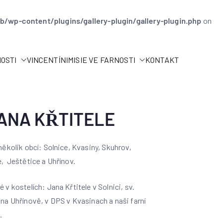
/wp-content/plugins/gallery-plugin/gallery-plugin.php
on
NOSTI
VINCENTÍNI
MISIE VE FARNOSTI
KONTAKT
JANA KŘTITELE
několik obcí: Solnice, Kvasiny, Skuhrov,
, Ještětice a Uhřínov.
v kostelích: Jana Křtitele v Solnici, sv.
na Uhřínově, v DPS v Kvasinach a naši farní
.