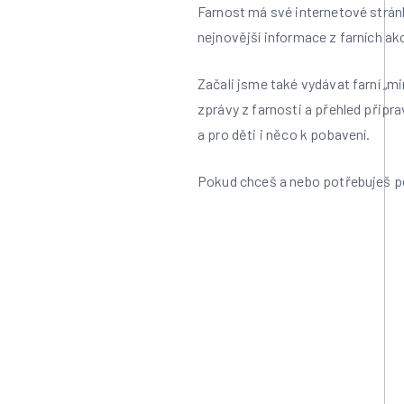
Farnost má své internetové strán
nejnovější informace z farních akc
Začali jsme také vydávat farní „m
zprávy z farnosti a přehled přip
a pro děti i něco k pobavení.
Pokud chceš a nebo potřebuješ p