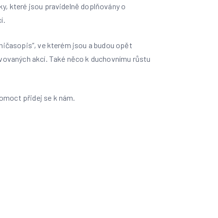
ky, které jsou pravidelně doplňovány o
í.
iničasopis“, ve kterém jsou a budou opět
ravovaných akcí. Také něco k duchovnímu růstu
omoct přidej se k nám.